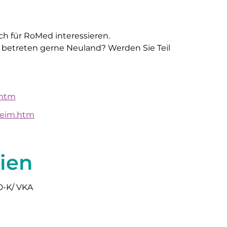
ch für RoMed interessieren.
 betreten gerne Neuland? Werden Sie Teil
.htm
heim.htm
ien
D-K/ VKA